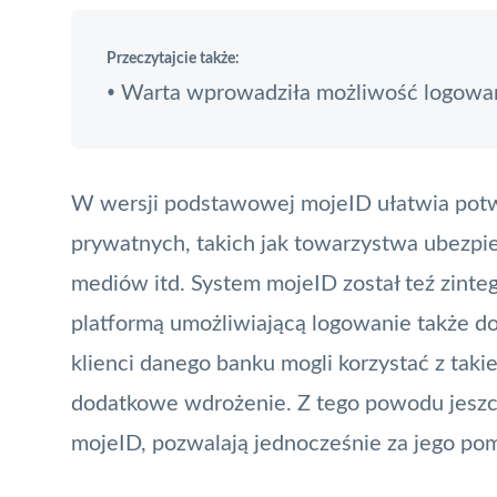
Przeczytajcie także:
Warta wprowadziła możliwość logowan
•
W wersji podstawowej mojeID ułatwia potwi
prywatnych, takich jak
towarzystwa ubezpi
mediów itd. System mojeID został teź zint
platformą umożliwiającą logowanie także do 
klienci danego banku mogli korzystać z taki
dodatkowe wdrożenie. Z tego powodu jeszcze
mojeID, pozwalają jednocześnie za jego po