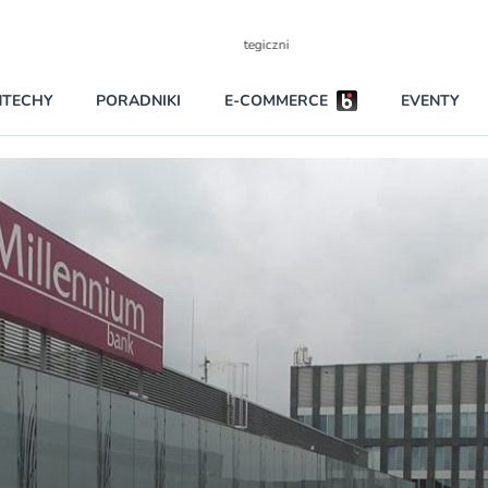
Partnerzy strategiczni
NTECHY
PORADNIKI
E-COMMERCE
EVENTY
BEZPIECZEŃSTWO
INNI NAPISALI
KONTA
PRAWO
RAPORTY SPECJALNE