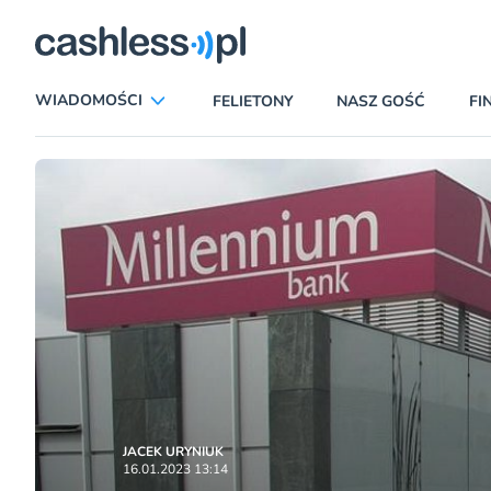
ryczni
WIADOMOŚCI
FELIETONY
NASZ GOŚĆ
FI
ANALIZY
APLIKACJE
CIEKAWOSTKI
E-COMMERCE
INSURTECH
KARTY
LUDZIE
PATRONATY
PROMOCJE
PŁATNOŚCI MOBILNE
TEMAT DNIA
UBEZPIECZENIA
JACEK URYNIUK
16.01.2023 13:14