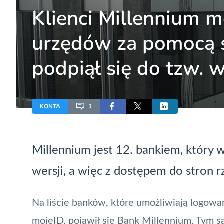
Klienci Millennium 
urzędów za pomocą 
podpiął się do tzw. 
KONTA
1
Millennium jest 12. bankiem, który
wersji, a więc z dostępem do stron
Na liście banków, które umożliwiają logow
mojeID
, pojawił się Bank Millennium. Tym s