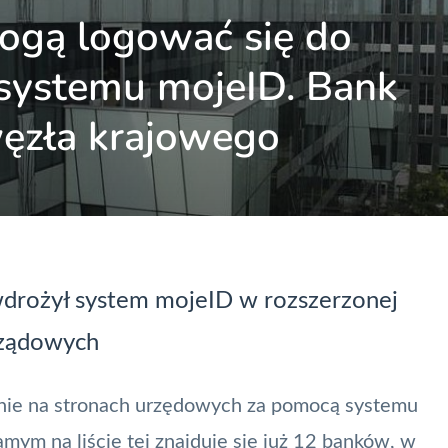
mogą logować się do
systemu mojeID. Bank
węzła krajowego
 wdrożył system
mojeID
w rozszerzonej
 rządowych
anie na stronach urzędowych za pomocą systemu
amym na liście tej znajduje się już 12 banków, w