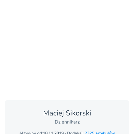
Maciej Sikorski
Dziennikarz
Aktywny od:
18.11.2019
· Dodał(a):
2325 artykułów