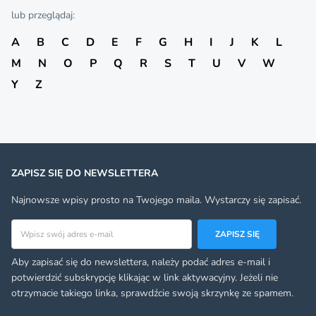
lub przeglądaj:
A
B
C
D
E
F
G
H
I
J
K
L
M
N
O
P
Q
R
S
T
U
V
W
Y
Z
ZAPISZ SIĘ DO NEWSLETTERA
Najnowsze wpisy prosto na Twojego maila. Wystarczy się zapisać.
Adres email
ZAPISZ SIĘ
Aby zapisać się do newslettera, należy podać adres e-mail i
potwierdzić subskrypcję klikając w link aktywacyjny. Jeżeli nie
otrzymacie takiego linka, sprawdźcie swoją skrzynkę ze spamem.