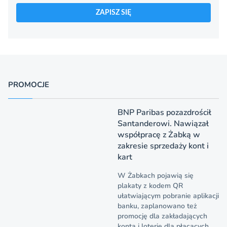
ZAPISZ SIĘ
PROMOCJE
BNP Paribas pozazdrościł
Santanderowi. Nawiązał
współpracę z Żabką w
zakresie sprzedaży kont i
kart
W Żabkach pojawią się
plakaty z kodem QR
ułatwiającym pobranie aplikacji
banku, zaplanowano też
promocję dla zakładających
konta i loterię dla płacących