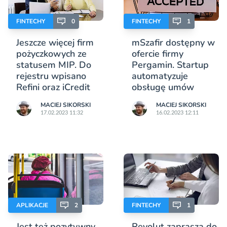
FINTECHY
0
FINTECHY
1
Jeszcze więcej firm
mSzafir dostępny w
pożyczkowych ze
ofercie firmy
statusem MIP. Do
Pergamin. Startup
rejestru wpisano
automatyzuje
Refini oraz iCredit
obsługę umów
MACIEJ SIKORSKI
MACIEJ SIKORSKI
17.02.2023 11:32
16.02.2023 12:11
APLIKACJE
2
FINTECHY
1
Jest też pozytywny
Revolut zaprasza do