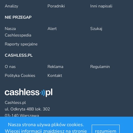
Analizy
Poradniki
Inni napisali
NIE PRZEGAP
Nasza
Alert
Szukaj
Cashlesspedia
Raporty specjalne
CASHLESS.PL
O nas
Reklama
Regulamin
Polityka Cookies
Kontakt
Cashless.pl
ul. Odkryta 48B lok. 302
03-140 Warszawa
Nasza strona używa plików cookies.
Więcej informacji znajdziesz na stronie
rozumiem