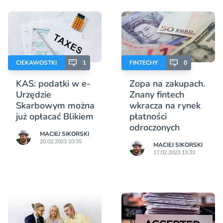
CIEKAWOSTKI
1
FINTECHY
0
KAS: podatki w e-
Zopa na zakupach.
Urzędzie
Znany fintech
Skarbowym można
wkracza na rynek
już opłacać Blikiem
płatności
odroczonych
MACIEJ SIKORSKI
20.02.2023 10:35
MACIEJ SIKORSKI
17.02.2023 13:33