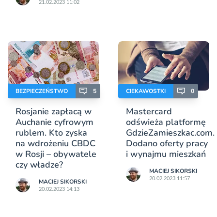
21.02.2023 11:02
BEZPIECZEŃSTWO
5
CIEKAWOSTKI
0
Rosjanie zapłacą w
Mastercard
Auchanie cyfrowym
odświeża platformę
rublem. Kto zyska
GdzieZamieszkac.com.
na wdrożeniu CBDC
Dodano oferty pracy
w Rosji – obywatele
i wynajmu mieszkań
czy władze?
MACIEJ SIKORSKI
20.02.2023 11:57
MACIEJ SIKORSKI
20.02.2023 14:13