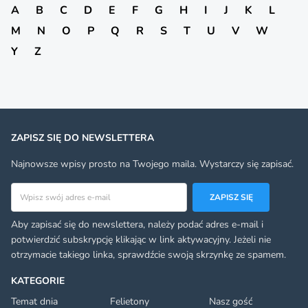
A
B
C
D
E
F
G
H
I
J
K
L
M
N
O
P
Q
R
S
T
U
V
W
Y
Z
ZAPISZ SIĘ DO NEWSLETTERA
Najnowsze wpisy prosto na Twojego maila. Wystarczy się zapisać.
Adres email
ZAPISZ SIĘ
Aby zapisać się do newslettera, należy podać adres e-mail i
potwierdzić subskrypcję klikając w link aktywacyjny. Jeżeli nie
otrzymacie takiego linka, sprawdźcie swoją skrzynkę ze spamem.
KATEGORIE
Temat dnia
Felietony
Nasz gość