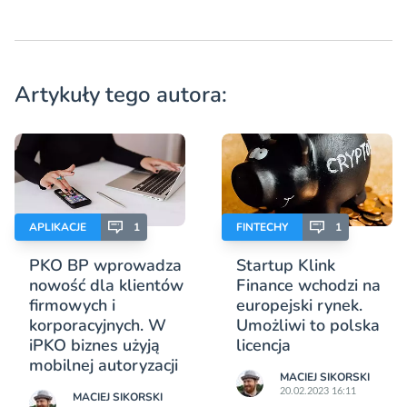
Artykuły tego autora:
APLIKACJE
1
FINTECHY
1
PKO BP wprowadza
Startup Klink
nowość dla klientów
Finance wchodzi na
firmowych i
europejski rynek.
korporacyjnych. W
Umożliwi to polska
iPKO biznes użyją
licencja
mobilnej autoryzacji
MACIEJ SIKORSKI
20.02.2023 16:11
MACIEJ SIKORSKI