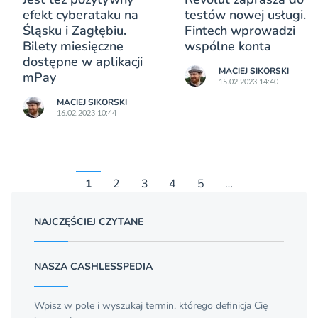
efekt cyberataku na
testów nowej usługi.
Śląsku i Zagłębiu.
Fintech wprowadzi
Bilety miesięczne
wspólne konta
dostępne w aplikacji
MACIEJ SIKORSKI
mPay
15.02.2023 14:40
MACIEJ SIKORSKI
16.02.2023 10:44
1
2
3
4
5
…
NAJCZĘŚCIEJ CZYTANE
NASZA CASHLESSPEDIA
Wpisz w pole i wyszukaj termin, którego definicja Cię