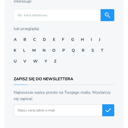
interesuje:
Szukaj
lub przeglądaj:
A
B
C
D
E
F
G
H
I
J
K
L
M
N
O
P
Q
R
S
T
U
V
W
Y
Z
ZAPISZ SIĘ DO NEWSLETTERA
Najnowsze wpisy prosto na Twojego maila, Wystarczy
się zapisać.
Adres email