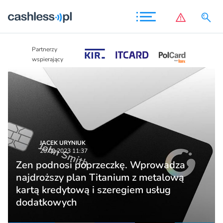
Partnerzy
Partnerzy
wspierający
wspierający
JACEK URYNIUK
20.02.2023 11:37
Zen podnosi poprzeczkę. Wprowadza
najdroższy plan Titanium z metalową
kartą kredytową i szeregiem usług
dodatkowych