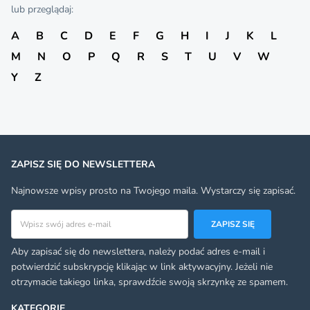
lub przeglądaj:
A
B
C
D
E
F
G
H
I
J
K
L
M
N
O
P
Q
R
S
T
U
V
W
Y
Z
ZAPISZ SIĘ DO NEWSLETTERA
Najnowsze wpisy prosto na Twojego maila. Wystarczy się zapisać.
Adres email
ZAPISZ SIĘ
Aby zapisać się do newslettera, należy podać adres e-mail i
potwierdzić subskrypcję klikając w link aktywacyjny. Jeżeli nie
otrzymacie takiego linka, sprawdźcie swoją skrzynkę ze spamem.
KATEGORIE