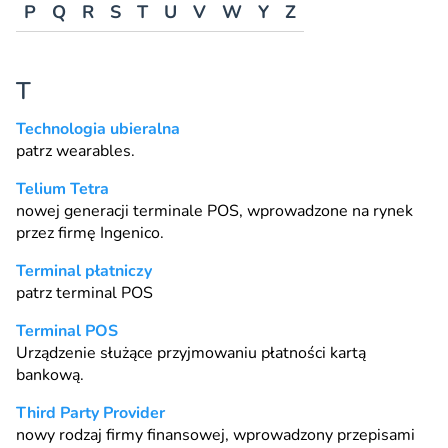
P
Q
R
S
T
U
V
W
Y
Z
T
Technologia ubieralna
patrz
wearables
.
Telium Tetra
nowej generacji terminale
POS
, wprowadzone na rynek
przez firmę Ingenico.
Terminal płatniczy
patrz terminal
POS
Terminal POS
Urządzenie służące przyjmowaniu płatności kartą
bankową.
Third Party Provider
nowy rodzaj firmy finansowej, wprowadzony przepisami