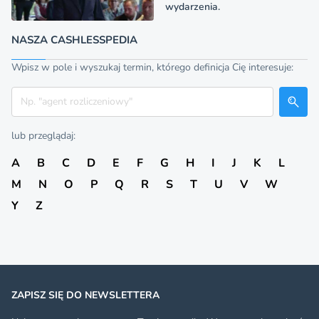
wydarzenia.
NASZA CASHLESSPEDIA
Wpisz w pole i wyszukaj termin, którego definicja Cię interesuje:
Szukaj
lub przeglądaj:
A
B
C
D
E
F
G
H
I
J
K
L
M
N
O
P
Q
R
S
T
U
V
W
Y
Z
ZAPISZ SIĘ DO NEWSLETTERA