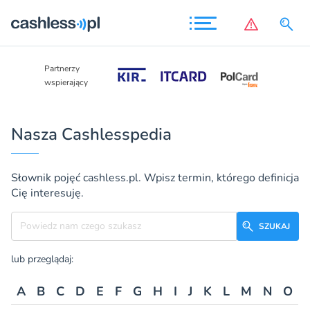
Partnerzy
Partnerzy
wspierający
wspierający
Nasza Cashlesspedia
Słownik pojęć cashless.pl. Wpisz termin, którego definicja
Cię interesuję.
Szukane hasło
SZUKAJ
lub przeglądaj:
A
B
C
D
E
F
G
H
I
J
K
L
M
N
O