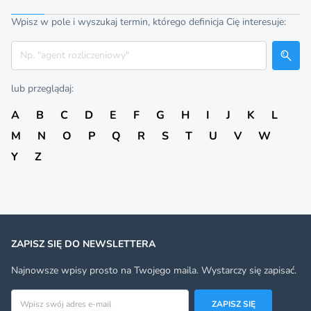
Wpisz w pole i wyszukaj termin, którego definicja Cię interesuje:
Szukaj
lub przeglądaj:
A
B
C
D
E
F
G
H
I
J
K
L
M
N
O
P
Q
R
S
T
U
V
W
Y
Z
ZAPISZ SIĘ DO NEWSLETTERA
Najnowsze wpisy prosto na Twojego maila. Wystarczy się zapisać.
Adres email
ZAPISZ SIĘ