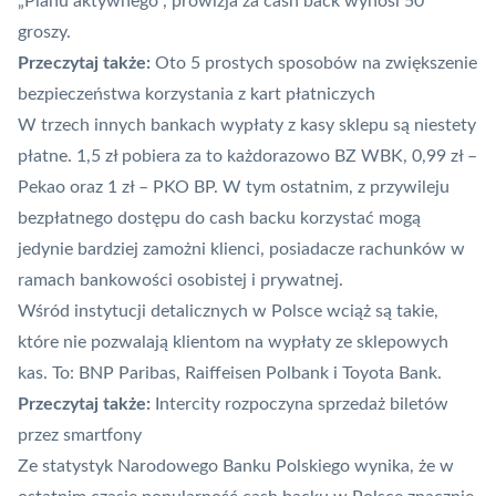
„Planu aktywnego”, prowizja za cash back wynosi 50
groszy.
Przeczytaj także:
Oto 5 prostych sposobów na zwiększenie
bezpieczeństwa korzystania z kart płatniczych
W trzech innych bankach wypłaty z kasy sklepu są niestety
płatne. 1,5 zł pobiera za to każdorazowo BZ WBK, 0,99 zł –
Pekao oraz 1 zł – PKO BP. W tym ostatnim, z przywileju
bezpłatnego dostępu do cash backu korzystać mogą
jedynie bardziej zamożni klienci, posiadacze rachunków w
ramach bankowości osobistej i prywatnej.
Wśród instytucji detalicznych w Polsce wciąż są takie,
które nie pozwalają klientom na wypłaty ze sklepowych
kas. To: BNP Paribas, Raiffeisen Polbank i Toyota Bank.
Przeczytaj także:
Intercity rozpoczyna sprzedaż biletów
przez smartfony
Ze statystyk Narodowego Banku Polskiego wynika, że w