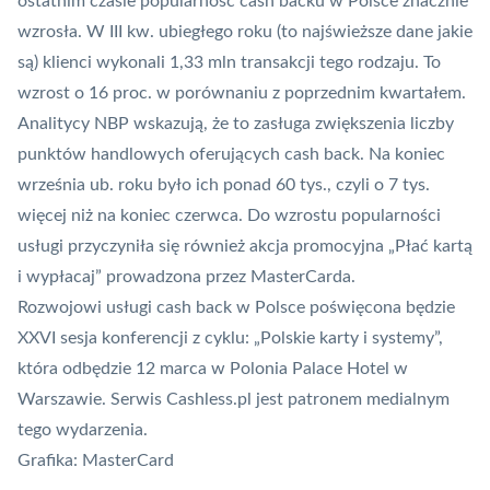
ostatnim czasie popularność cash backu w Polsce znacznie
wzrosła. W III kw. ubiegłego roku (to najświeższe dane jakie
są) klienci wykonali 1,33 mln transakcji tego rodzaju. To
wzrost o 16 proc. w porównaniu z poprzednim kwartałem.
Analitycy
NBP
wskazują, że to zasługa zwiększenia liczby
punktów handlowych oferujących cash back. Na koniec
września ub. roku było ich ponad 60 tys., czyli o 7 tys.
więcej niż na koniec czerwca. Do wzrostu popularności
usługi przyczyniła się również akcja promocyjna „
Płać kartą
i wypłacaj
” prowadzona przez MasterCarda.
Rozwojowi usługi cash back w Polsce poświęcona będzie
XXVI sesja konferencji z cyklu: „Polskie karty i systemy”,
która odbędzie 12 marca w Polonia Palace Hotel w
Warszawie. Serwis Cashless.pl jest patronem medialnym
tego wydarzenia.
Grafika:
MasterCard