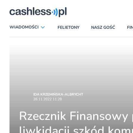
egiczni
WIADOMOŚCI
FELIETONY
NASZ GOŚĆ
FI
ANALIZY
APLIKACJE
CIEKAWOSTKI
E-COMMERCE
INSURTECH
KARTY
LUDZIE
PATRONATY
PROMOCJE
PŁATNOŚCI MOBILNE
IDA KRZEMIŃSKA-ALBRYCHT
26.11.2022 11:28
TEMAT DNIA
UBEZPIECZENIA
Rzecznik Finansowy p
liwkidacji szkód kom