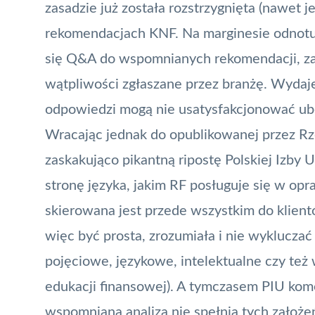
zasadzie już została rozstrzygnięta (nawet j
rekomendacjach KNF. Na marginesie odnotuj
się Q&A do wspomnianych rekomendacji, za
wątpliwości zgłaszane przez branżę. Wydaj
odpowiedzi mogą nie usatysfakcjonować ube
Wracając jednak do opublikowanej przez Rz
zaskakująco pikantną ripostę Polskiej Izby 
stronę języka, jakim RF posługuje się w op
skierowana jest przede wszystkim do klie
więc być prosta, zrozumiała i nie wykluczać
pojęciowe, językowe, intelektualne czy też
edukacji finansowej). A tymczasem PIU kom
wspomniana analiza nie spełnia tych założ