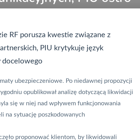
zie RF porusza kwestie związane z
artnerskich, PIU krytykuje język
cy docelowego
ematy ubezpieczeniowe. Po niedawnej
propozycji
tygodniu opublikował
analizę dotyczącą likwidacji
hyla się w niej nad wpływem funkcjonowania
eli na sytuację poszkodowanych
aczęło proponować klientom, by likwidowali