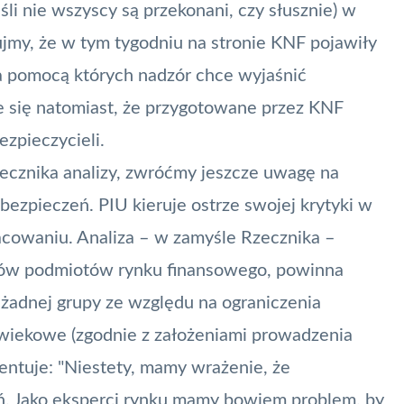
eśli nie wszyscy są przekonani, czy słusznie) w
my, że w tym tygodniu na stronie KNF pojawiły
 pomocą których nadzór chce wyjaśnić
e się natomiast, że przygotowane przez KNF
zpieczycieli.
ecznika analizy, zwróćmy jeszcze uwagę na
Ubezpieczeń. PIU kieruje ostrze swojej krytyki w
racowaniu. Analiza – w zamyśle Rzecznika –
ntów podmiotów rynku finansowego, powinna
 żadnej grupy ze względu na ograniczenia
 wiekowe (zgodnie z założeniami prowadzenia
entuje: "Niestety, mamy wrażenie, że
eń. Jako eksperci rynku mamy bowiem problem, by