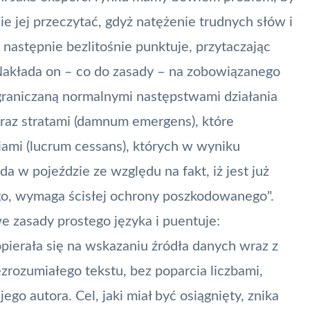
ie jej przeczytać, gdyż natężenie trudnych słów i
 następnie bezlitośnie punktuje, przytaczając
"Nakłada on – co do zasady – na zobowiązanego
raniczaną normalnymi następstwami działania
oraz stratami (damnum emergens), które
iami (lucrum cessans), których w wyniku
a w pojeździe ze względu na fakt, iż jest już
o, wymaga ścisłej ochrony poszkodowanego".
zasady prostego języka i puentuje:
opierała się na wskazaniu źródła danych wraz z
zrozumiałego tekstu, bez poparcia liczbami,
go autora. Cel, jaki miał być osiągnięty, znika