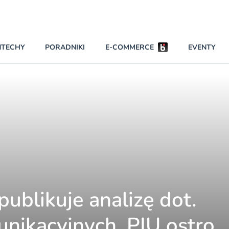
Partnerzy wspierający
NTECHY
PORADNIKI
E-COMMERCE
EVENTY
BEZPIECZEŃSTWO
INNI NAPISALI
KONTA
PRAWO
RAPORTY SPECJALNE
ublikuje analizę dot.
unikacyjnych, PIU ostro