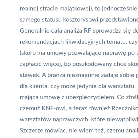
realnej stracie majątkowej), to jednocześn
samego statusu kosztorysowi przedstawio
Generalnie cała analiza RF sprowadza się 
rekomendacjach likwidacyjnych
tematu, czy
(skoro ma umowy pozwalające naprawę po ta
zapłacić więcej, bo poszkodowany chce sko
stawek. A branża niezmiennie zadaje sobie p
dla klienta, czy może jedynie dla warsztatu
mająca umowę z ubezpieczycielem. Co złośliw
czemuż KNF-owi, a teraz również Rzecznik
warsztatów naprawczych, które niewątpliwie
Szczerze mówiąc, nie wiem też, czemu anali