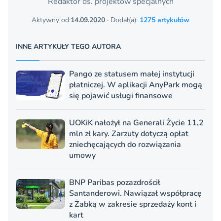
Redaktor ds. projektów specjalnych
Aktywny od:
14.09.2020
· Dodał(a):
1275 artykułów
INNE ARTYKUŁY TEGO AUTORA
Pango ze statusem małej instytucji
płatniczej. W aplikacji AnyPark mogą
się pojawić usługi finansowe
UOKiK nałożył na Generali Życie 11,2
mln zł kary. Zarzuty dotyczą opłat
zniechęcających do rozwiązania
umowy
BNP Paribas pozazdrościł
Santanderowi. Nawiązał współpracę
z Żabką w zakresie sprzedaży kont i
kart