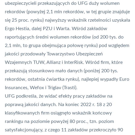
ubezpieczycieli przekazujących do UFG duży wolumen
rekordów (powyżej 2,1 mln rekordów, w tej grupie znajduje
się 25 proc. rynku) najwyższy wskaźnik rzetelności uzyskała
Ergo Hestia, dalej PZU i Warta. Wśród zakładów
raportujących średni wolumen rekordów (od 200 tys. do
2,1 mln, to grupa obejmująca połowę rynku) pod względem
jakości przodowały Towarzystwo Ubezpieczeń
Wzajemnych TUW, Allianz i InterRisk. Wśród firm, które
przekazują stosunkowo mało danych (poniżej 200 tys.
rekordów, ostatnia ćwiartka rynku), najlepiej wypadły Euro
Insurances, Wefox i Triglav (Trasti).
UFG podkreśla, że widać efekty pracy zakładów na
poprawą jakości danych. Na koniec 2022 r. 18 z 20
klasyfikowanych firm osiągnęło wskaźnik końcowy
rankingu na poziomie powyżej 80 proc., tzn. poziom
satysfakcjonujący, z czego 11 zakładów przekroczyło 90