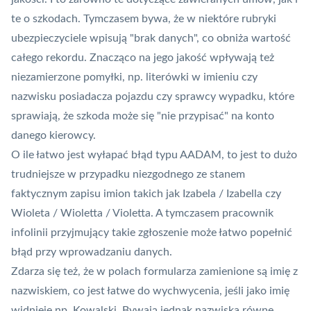
te o szkodach. Tymczasem bywa, że w niektóre rubryki
ubezpieczyciele wpisują "brak danych", co obniża wartość
całego rekordu. Znacząco na jego jakość wpływają też
niezamierzone pomyłki, np. literówki w imieniu czy
nazwisku posiadacza pojazdu czy sprawcy wypadku, które
sprawiają, że szkoda może się "nie przypisać" na konto
danego kierowcy.
O ile łatwo jest wyłapać błąd typu AADAM, to jest to dużo
trudniejsze w przypadku niezgodnego ze stanem
faktycznym zapisu imion takich jak Izabela / Izabella czy
Wioleta / Wioletta / Violetta. A tymczasem pracownik
infolinii przyjmujący takie zgłoszenie może łatwo popełnić
błąd przy wprowadzaniu danych.
Zdarza się też, że w polach formularza zamienione są imię z
nazwiskiem, co jest łatwe do wychwycenia, jeśli jako imię
widnieje np. Kowalski. Bywają jednak nazwiska równe