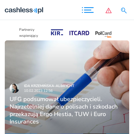
Partnerzy
Partnerzy
wspierający
wspierający
IDA KRZEMIŃSKA-ALBRYCHT
10.02.2023 12:56
UFG podsumował ubezpieczycieli.
Najrzetelniej dane o polisach i szkodach
przekazują Ergo Hestia, TUW i Euro
Insurances