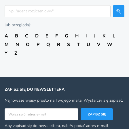
Szukaj
lub przeglądaj:
A
B
C
D
E
F
G
H
I
J
K
L
M
N
O
P
Q
R
S
T
U
V
W
Y
Z
ZAPISZ SIĘ DO NEWSLETTERA
Najnowsze wpisy prosto na Twojego maila. Wystarczy się zapisać.
Adres email
ZAPISZ SIĘ
Aby zapisać się do newslettera, należy podać adres e-mail i