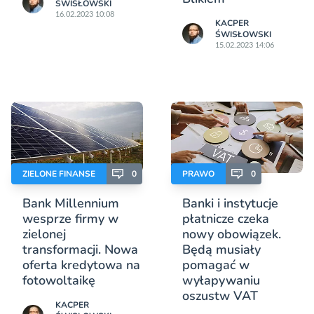
ŚWISŁOWSKI
16.02.2023 10:08
KACPER
ŚWISŁOWSKI
15.02.2023 14:06
ZIELONE FINANSE
0
PRAWO
0
Bank Millennium
Banki i instytucje
wesprze firmy w
płatnicze czeka
zielonej
nowy obowiązek.
transformacji. Nowa
Będą musiały
oferta kredytowa na
pomagać w
fotowoltaikę
wyłapywaniu
oszustw VAT
KACPER