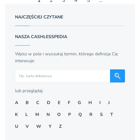
1
2
3
4
5
…
NAJCZĘŚCIEJ CZYTANE
NASZA CASHLESSPEDIA
Wpisz w pole i wyszukaj termin, którego definicja Cię
interesuje:
Szukaj
lub przeglądaj:
A
B
C
D
E
F
G
H
I
J
K
L
M
N
O
P
Q
R
S
T
U
V
W
Y
Z