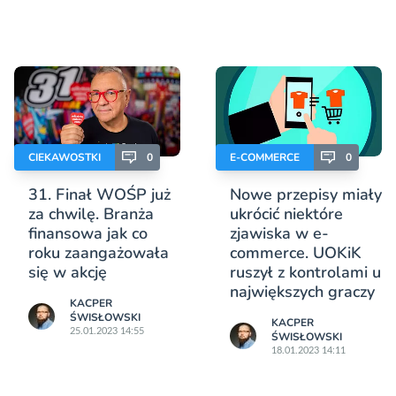
CIEKAWOSTKI
0
E-COMMERCE
0
31. Finał WOŚP już
Nowe przepisy miały
za chwilę. Branża
ukrócić niektóre
finansowa jak co
zjawiska w e-
roku zaangażowała
commerce. UOKiK
się w akcję
ruszył z kontrolami u
największych graczy
KACPER
ŚWISŁOWSKI
KACPER
25.01.2023 14:55
ŚWISŁOWSKI
18.01.2023 14:11