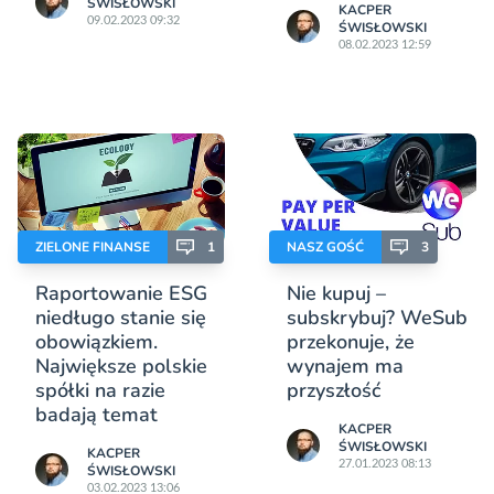
ŚWISŁOWSKI
KACPER
09.02.2023 09:32
ŚWISŁOWSKI
08.02.2023 12:59
ZIELONE FINANSE
1
NASZ GOŚĆ
3
Raportowanie ESG
Nie kupuj –
niedługo stanie się
subskrybuj? WeSub
obowiązkiem.
przekonuje, że
Największe polskie
wynajem ma
spółki na razie
przyszłość
badają temat
KACPER
ŚWISŁOWSKI
KACPER
27.01.2023 08:13
ŚWISŁOWSKI
03.02.2023 13:06