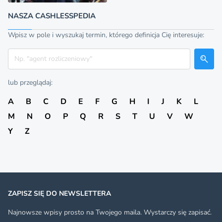
NASZA CASHLESSPEDIA
Wpisz w pole i wyszukaj termin, którego definicja Cię interesuje:
Szukaj
lub przeglądaj:
A
B
C
D
E
F
G
H
I
J
K
L
M
N
O
P
Q
R
S
T
U
V
W
Y
Z
ZAPISZ SIĘ DO NEWSLETTERA
Najnowsze wpisy prosto na Twojego maila. Wystarczy się zapisać.