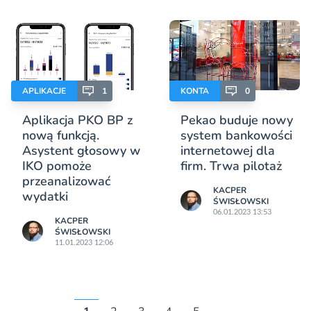
APLIKACJE
1
KONTA
0
Aplikacja PKO BP z
Pekao buduje nowy
nową funkcją.
system bankowości
Asystent głosowy w
internetowej dla
IKO pomoże
firm. Trwa pilotaż
przeanalizować
KACPER
wydatki
ŚWISŁOWSKI
06.01.2023 13:53
KACPER
ŚWISŁOWSKI
11.01.2023 12:06