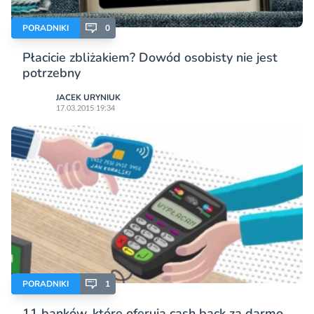
PORADNIKI
0
Płacicie zbliżakiem? Dowód osobisty nie jest
potrzebny
JACEK URYNIUK
17.03.2015 19:34
PORADNIKI
1
11 banków, które oferują cash back za darmo