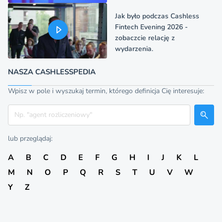
Jak było podczas Cashless
Fintech Evening 2026 -
zobaczcie relację z
wydarzenia.
NASZA CASHLESSPEDIA
Wpisz w pole i wyszukaj termin, którego definicja Cię interesuje:
Szukaj
lub przeglądaj:
A
B
C
D
E
F
G
H
I
J
K
L
M
N
O
P
Q
R
S
T
U
V
W
Y
Z