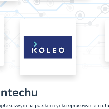
intechu
omplekoswym na polskim rynku opracowaniem dla i