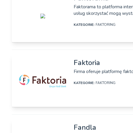
Nazwa firmy:
Fair Place Finance
Faktorama to platforma inte
usług skorzystać mogą wystaw
Adres:
Ul. Inżynierska 1/
KATEGORIE:
FAKTORING
Strona www:
https://fairplacefi
Osoby zarządzające:
Łukasz Grzela, Fi
DANE SZCZEGÓŁOWE
Faktoria
Nazwa firmy:
Faktorama SA
Firma oferuje platformę fakt
Adres:
ul. Włodarzewska
KATEGORIE:
FAKTORING
Strona www:
https://www.fakto
Rok założenia:
2013
DANE SZCZEGÓŁOWE
Osoby zarządzające:
Jakub Ananicz
Fandla
Nazwa firmy:
Faktoria Sp. z o.o.