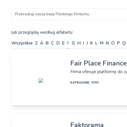
Szukaj
lub przeglądaj według alfabetu:
Wszystkie
2
A
B
C
D
E
F
G
H
I
J
K
L
M
N
O
P
Q
Fair Place Finance
Firma oferuje platformę do z
KATEGORIE:
INNE
DANE SZCZEGÓŁOWE
Faktorama