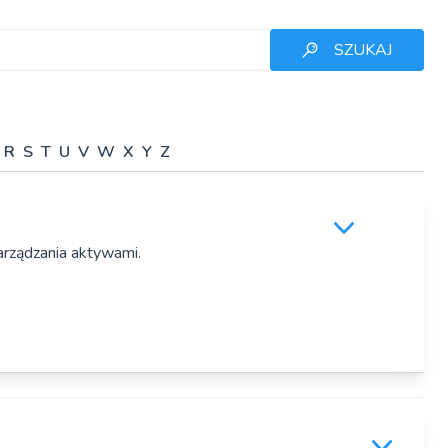
SZUKAJ
R
S
T
U
V
W
X
Y
Z
arządzania aktywami.