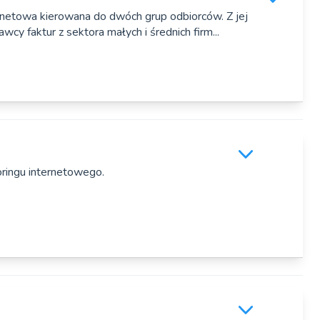
rnetowa kierowana do dwóch grup odbiorców. Z jej
cy faktur z sektora małych i średnich firm...
3, Łódź
nance.pl
lip Lachowski, Michał Antoniak
oringu internetowego.
 33/5, Warszawa, Polska
rama.pl/pl/site.html