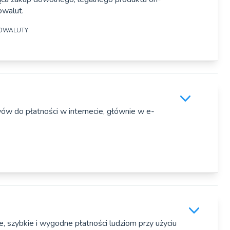
ającymi karty płatnicze (Mastercard).
owalut.
4/246, Warszawa
TOWALUTY
zegorz Nowakowski
óżne rozwiązania dla branży płatniczej, m.in. SoftPOS. To
w do płatności w internecie, głównie w e-
 do przyjmowania zbliżeniowych płatności kartami i
0-44 Uxbridge Road W5 2BS, Wielka Brytania
, szybkie i wygodne płatności ludziom przy użyciu