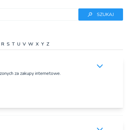
SZUKAJ
R
S
T
U
V
W
X
Y
Z
czonych za zakupy internetowe.