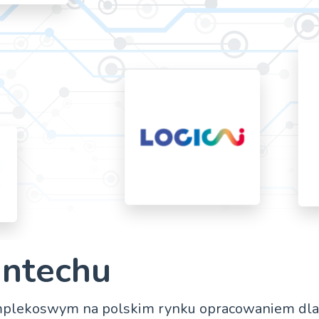
intechu
omplekoswym na polskim rynku opracowaniem dla i