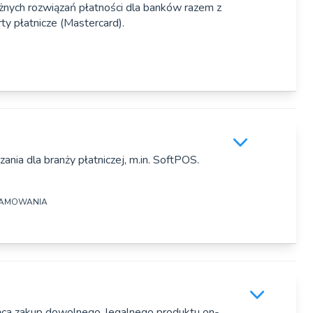
óżnych rozwiązań płatności dla banków razem z
ty płatnicze (Mastercard).
 6/90c, Warszawa
l/
z o.o.
undingowa.
ania dla branży płatniczej, m.in. SoftPOS.
 Łódź
RAMOWANIA
ir.com/
tr Gorzechowski
ntegracja różnych rozwiązań płatności dla banków razem z
jąca zakup dowolnego, legalnego produktu on-