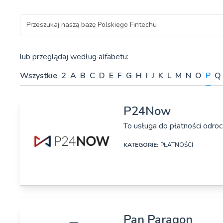
Szukaj
lub przeglądaj według alfabetu:
Wszystkie
2
A
B
C
D
E
F
G
H
I
J
K
L
M
N
O
P
Q
P24Now
To usługa do płatności odro
KATEGORIE:
PŁATNOŚCI
DANE SZCZEGÓŁOWE
Pan Paragon