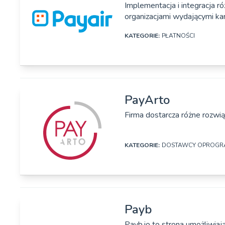
Implementacja i integracja r
organizacjami wydającymi kar
Adres:
Plac Konstytucji
KATEGORIE:
PŁATNOŚCI
Strona www:
https://patronite.p
Rok założenia:
2015
DANE SZCZEGÓŁOWE
Osoby zarządzające:
Michał Krawczyk
PayArto
Nazwa firmy:
PayAir Poland Sp. 
Oferta produktowa:
Platforma crowdf
Firma dostarcza różne rozwiąz
Adres:
ul. Gdańska 130,
KATEGORIE:
DOSTAWCY OPROG
Strona www:
https://www.paya
Rok założenia:
2019
DANE SZCZEGÓŁOWE
Osoby zarządzające:
Sören Babra, Pio
Payb
Nazwa firmy:
PayArto Sp. z o.o.
Oferta produktowa:
Implementacja i i
Payb.io to strona umożliwia