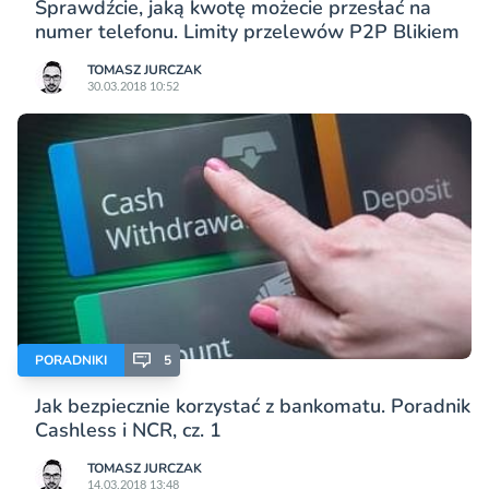
Sprawdźcie, jaką kwotę możecie przesłać na
numer telefonu. Limity przelewów P2P Blikiem
TOMASZ JURCZAK
30.03.2018 10:52
PORADNIKI
5
Jak bezpiecznie korzystać z bankomatu. Poradnik
Cashless i NCR, cz. 1
TOMASZ JURCZAK
14.03.2018 13:48