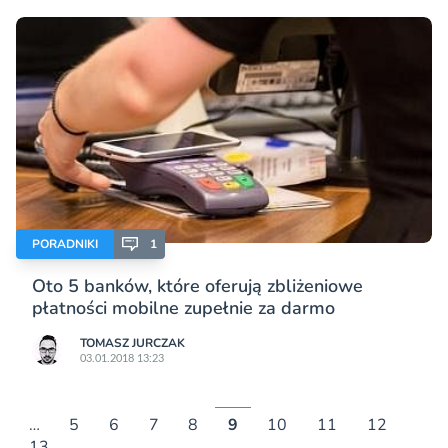
PORADNIKI
1
Oto 5 banków, które oferują zbliżeniowe
płatności mobilne zupełnie za darmo
TOMASZ JURCZAK
03.01.2018 13:23
…
5
6
7
8
9
10
11
12
13
…