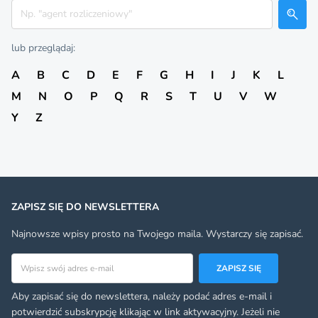
Szukaj
lub przeglądaj:
A
B
C
D
E
F
G
H
I
J
K
L
M
N
O
P
Q
R
S
T
U
V
W
Y
Z
ZAPISZ SIĘ DO NEWSLETTERA
Najnowsze wpisy prosto na Twojego maila. Wystarczy się zapisać.
Adres email
ZAPISZ SIĘ
Aby zapisać się do newslettera, należy podać adres e-mail i
potwierdzić subskrypcję klikając w link aktywacyjny. Jeżeli nie